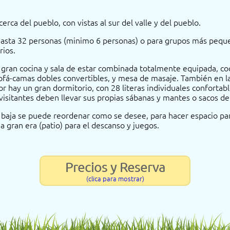
erca del pueblo, con vistas al sur del valle y del pueblo.
 hasta 32 personas (minimo 6 personas) o para grupos más pequ
rios.
a gran cocina y sala de estar combinada totalmente equipada, co
sofá-camas dobles convertibles, y mesa de masaje. También en la
or hay un gran dormitorio, con 28 literas individuales confortab
 visitantes deben llevar sus propias sábanas y mantes o sacos de
a baja se puede reordenar como se desee, para hacer espacio para
na gran era (patio) para el descanso y juegos.
Precios y Reserva
(clica para mostrar)