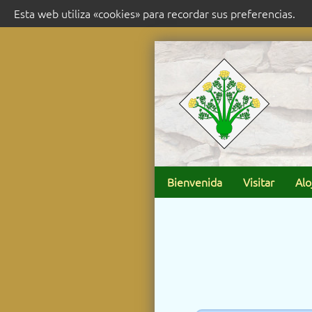
Esta web utiliza «cookies» para recordar sus preferencias.
Bienvenida
Visitar
Alo